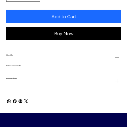
Add to Cart
Buy Now
İçindekiler
Sadece taze domates.
Kullanım Önerisi