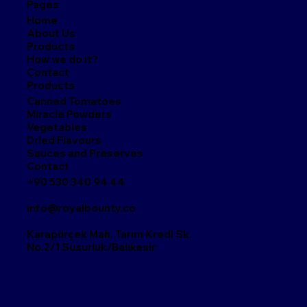
Pages
Home
About Us
Products
How we do it?
Contact
Products
Canned Tomatoes
Miracle Powders
Vegetables
Dried Flavours
Sauces and Preserves
Contact
+90 530 340 94 44
info@royalbounty.co
Karapürçek Mah. Tarım Kredi Sk.
No.2/1
Susurluk/Balıkesir